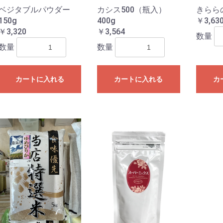
ベジタブルパウダー
カシス500（瓶入）
きららの
150g
400g
￥3,63
￥3,320
￥3,564
数量
数量
数量
カートに入れる
カートに入れる
カ
お買い物を続ける
カートへ進む