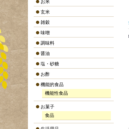
お米
玄米
雑穀
味噌
調味料
醤油
塩・砂糖
お酢
機能的食品
機能性食品
お菓子
食品
生活用品