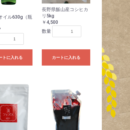
長野県飯山産コシヒカ
リ5kg
オイル630g（瓶
￥4,500
7
数量
ートに入れる
カートに入れる