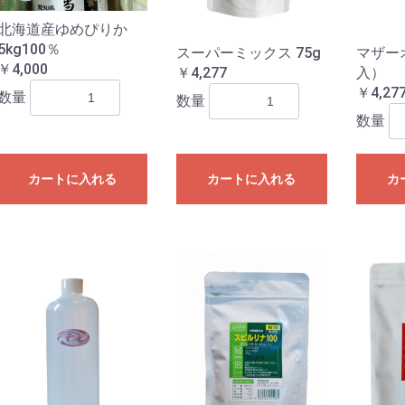
北海道産ゆめぴりか
5kg100％
スーパーミックス 75g
マザー
￥4,000
￥4,277
入）
￥4,27
数量
数量
数量
カートに入れる
カートに入れる
カ