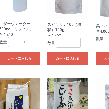
マザーウォーター
スピルリナ100（粉
美フィ
500cc（リフィル）
状）100g
￥4,86
￥4,840
￥4,752
数量
数量
数量
カートに入れる
カートに入れる
カ