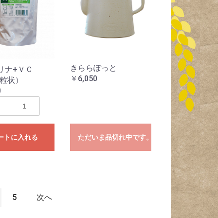
きららぽっと
リナ+ＶＣ
￥6,050
（粒状）
0
ートに入れる
ただいま品切れ中です。
5
次へ