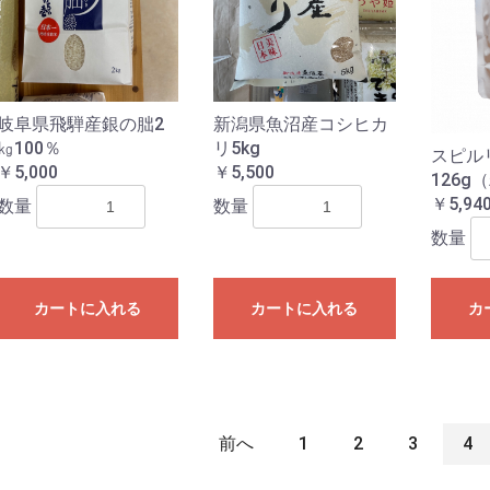
岐阜県飛騨産銀の朏2
新潟県魚沼産コシヒカ
㎏100％
リ5kg
スピル
￥5,000
￥5,500
126g
￥5,94
数量
数量
数量
カートに入れる
カートに入れる
カ
前へ
1
2
3
4