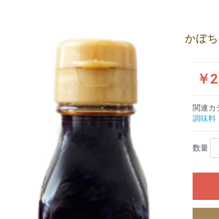
かぼち
￥2
関連カ
調味料
数量