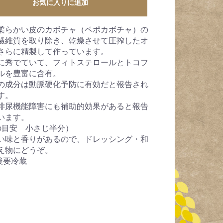
お気に入りに追加
柔らかい皮のカボチャ（ペポカボチャ）の
繊維質を取り除き、乾燥させて圧搾したオ
さらに精製して作っています。
に秀でていて、フィトステロールとトコフ
ルを豊富に含有。
の成分は動脈硬化予防に有効だと報告され
す。
排尿機能障害にも補助的効果があると報告
います。
の目安 小さじ半分）
い味と香りがあるので、ドレッシング・和
え物にどうぞ。
後要冷蔵