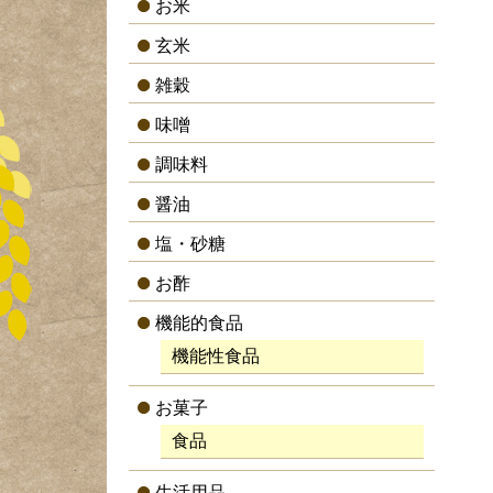
お米
玄米
雑穀
味噌
調味料
醤油
塩・砂糖
お酢
機能的食品
機能性食品
お菓子
食品
生活用品