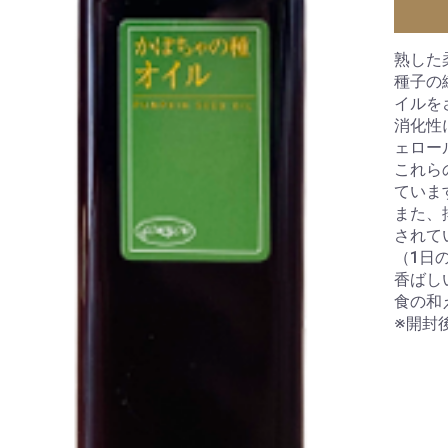
熟した
種子の
イルを
消化性
ェロー
これら
ていま
また、
されて
（1日
香ばし
お買い物を続ける
カートへ進む
食の和
※開封